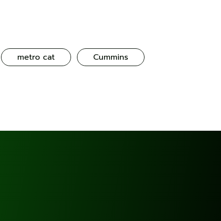
metro cat
Cummins