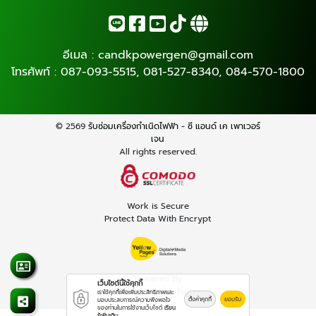
อีเมล :
candkpowergen@gmail.com
โทรศัพท์ :
087-093-5515
,
081-527-8340
,
084-570-1800
© 2569
รับซ่อมเครื่องกำเนิดไฟฟ้า - ซี แอนด์ เค เพาเวอร์
เจน
All rights reserved.
Work is Secure
Protect Data With Encrypt
Powered By
เว็บไซต์นี้ใช้คุกกี้
Thailand YellowPages
เราใช้คุกกี้เพื่อเพิ่มประสิทธิภาพและ
ตั้งค่าคุกกี้
ยอมรับ
มอบประสบการณ์ความพึงพอใจ
ของท่านในการใช้งานเว็บไซต์
เรียน
รู้เพิ่มเติม