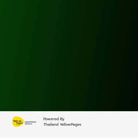
Powered By
Thailand YellowPages